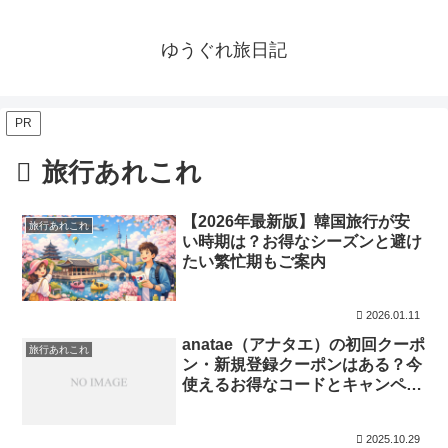
ゆうぐれ旅日記
PR
旅行あれこれ
【2026年最新版】韓国旅行が安
旅行あれこれ
い時期は？お得なシーズンと避け
たい繁忙期もご案内
2026.01.11
anatae（アナタエ）の初回クーポ
旅行あれこれ
ン・新規登録クーポンはある？今
使えるお得なコードとキャンペー
ン情報まとめ anatae（アナタ
エ）で体験ギフトを贈ろ
2025.10.29