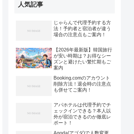
人気記事
じゃらんで代理予約する方
法！予約者と宿泊者が違う
場合の注意点もご案内！
【2026年最新版】韓国旅行
が安い時期は？お得なシー
ズンと避けたい繁忙期もご
案内
Booking.comのアカウント
削除方法！退会時の注意点
も併せてご案内！
アパホテルは代理予約でチ
ェックインできる？本人以
外が宿泊できるのか徹底レ
ポート！
Agoda(アゴダ)で人数変更