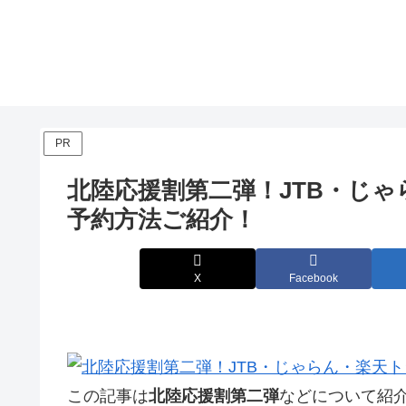
PR
北陸応援割第二弾！JTB・じゃ
予約方法ご紹介！
X
Facebook
この記事は
北陸応援割第二弾
などについて紹