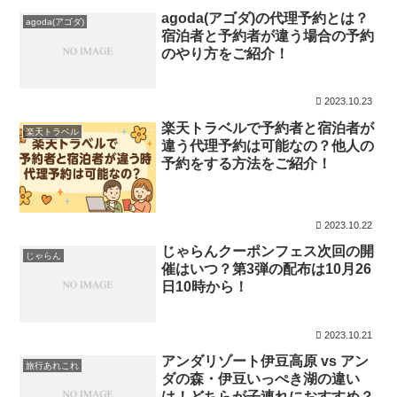
agoda(アゴダ)の代理予約とは？
agoda(アゴダ)
宿泊者と予約者が違う場合の予約
のやり方をご紹介！
2023.10.23
楽天トラベルで予約者と宿泊者が
楽天トラベル
違う代理予約は可能なの？他人の
予約をする方法をご紹介！
2023.10.22
じゃらんクーポンフェス次回の開
じゃらん
催はいつ？第3弾の配布は10月26
日10時から！
2023.10.21
アンダリゾート伊豆高原 vs アン
旅行あれこれ
ダの森・伊豆いっぺき湖の違い
は！どちらが子連れにおすすめ？