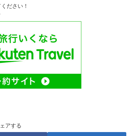
てください！
／
ェアする