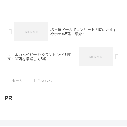
トクーポンは、配布の告知はないのです
がとてもお得なクーポンなんで狙ってい
る人が多いんですよ。またじゃらんで
は、シークレットク...
名古屋ドームでコンサートの時におすす
めホテル5選ご紹介！
ウェルカムベビーの グランピング！関
東・関西を厳選して5選
ホーム
じゃらん
PR