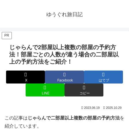
ゆうぐれ旅日記
PR
じゃらんで2部屋以上複数の部屋の予約方
法！部屋ごとの人数が違う場合の二部屋以
上の予約方法をご紹介！
X
Facebook
はてブ
LINE
コピー
2023.06.19
2025.10.29
この記事は
じゃらんで二部屋以上複数の部屋の予約方法
を
紹介しています。