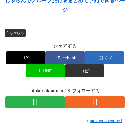
じゃらんでグループ旅行をまとめて予約できるペー
ジ
じゃらん
シェアする
X
Facebook
はてブ
LINE
コピー
otokunakaimono1をフォローする
otokunakaimono1