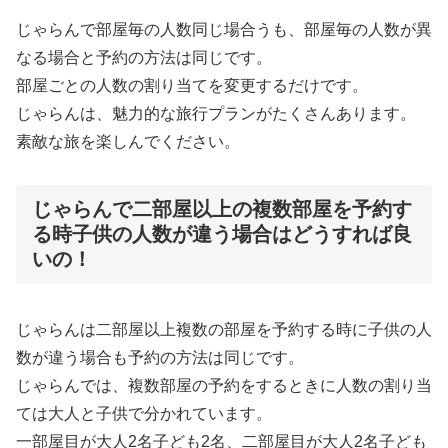
じゃらんで部屋毎の人数同じ場合うも、部屋毎の人数が異
なる場合と予約の方法は同じです。
部屋ごとの人数の割り当てを変更するだけです。
じゃらんは、魅力的な旅行プランがたくさんあります。
素敵な旅を楽しんでください。
じゃらんで二部屋以上の複数部屋を予約す
る時子供の人数が違う場合はどうすれば良
いの！
じゃらんは二部屋以上複数の部屋を予約する時に子供の人
数が違う場合も予約の方法は同じです。
じゃらんでは、複数部屋の予約をするときに人数の割り当
ては大人と子供で分かれています。
一部屋目が大人2名子ども2名、二部屋目が大人2名子ども