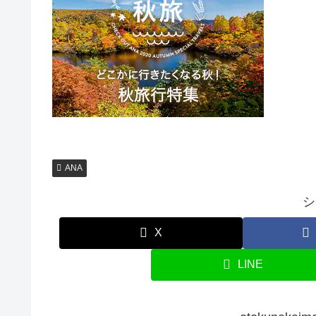
ANA
シ
X
LINE