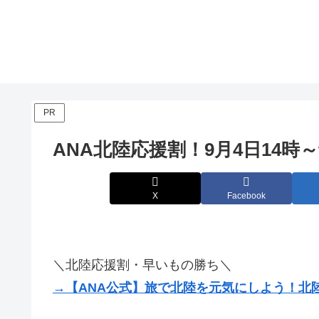
PR
ANA北陸応援割！9月4日14時
X
Facebook
＼北陸応援割・早いもの勝ち＼
→【ANA公式】旅で北陸を元気にしよう！北