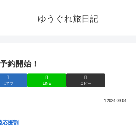
ゆうぐれ旅日記
～予約開始！
はてブ
LINE
コピー
2024.09.04
陸応援割