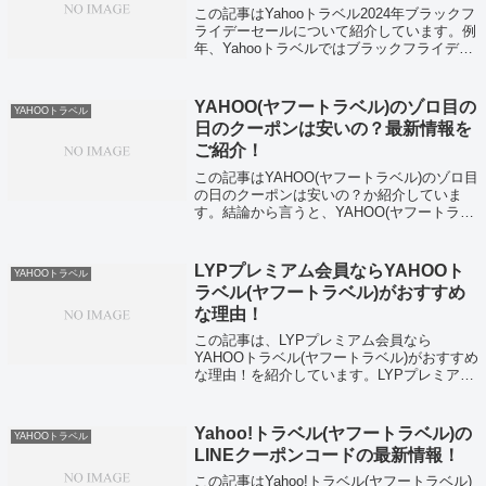
この記事はYahooトラベル2024年ブラックフ
ライデーセールについて紹介しています。例
年、Yahooトラベルではブラックフライデー
セールが行われておらず、2024年も同様にブ
ラックフライデーセールが実施されない可能
性が高いです。しかし、心...
YAHOO(ヤフートラベル)のゾロ目の
YAHOOトラベル
日のクーポンは安いの？最新情報を
ご紹介！
この記事はYAHOO(ヤフートラベル)のゾロ目
の日のクーポンは安いの？か紹介していま
す。結論から言うと、YAHOO(ヤフートラベ
ル)のゾロ目の日のクーポンは終了していま
す。でも安心してください。YAHOOトラベ
ルはゾロ目の日の日以上にお得な...
LYPプレミアム会員ならYAHOOト
YAHOOトラベル
ラベル(ヤフートラベル)がおすすめ
な理由！
この記事は、LYPプレミアム会員なら
YAHOOトラベル(ヤフートラベル)がおすすめ
な理由！を紹介しています。LYPプレミアム
会員ならYAHOOトラベル(ヤフートラベル)を
使わないと損してしまうんですよ。LYPプレ
ミアム会員はYAHOOトラベ...
Yahoo!トラベル(ヤフートラベル)の
YAHOOトラベル
LINEクーポンコードの最新情報！
この記事はYahoo!トラベル(ヤフートラベル)