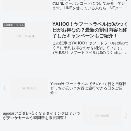
のLINEクーポンコードについて紹介してい
ます。LINEを使っている人ならLINEクーポ
ンコードを取っておいて損はないと思いま
す。Yahoo!トラベルのクーポンコードに関し
て知りたい人はこの記...
YAHOO！ヤフートラベルは0のつく
YAHOOトラベル
日がお得なの？最新の割引内容と終
了したキャンペーンもご紹介！
この記事はYAHOO！ヤフートラベルは0のつ
く日に予約お得なのかを紹介しています。
YAHOO！ヤフートラベルは0のつく日は、楽
天トラベルと違って何もキャンペーンはない
んですよ。でもYAHOOトラベルでは0の日の
日とか関係なく、お得なクーポン...
Yahoo!ヤフートラベルで５のつく日と日曜日
どっちが安い？お得に旅行できる日をご紹
介！
agoda(アゴダ)が安くなるタイミングは？いつ
が安いかセールや時間帯を徹底調査！