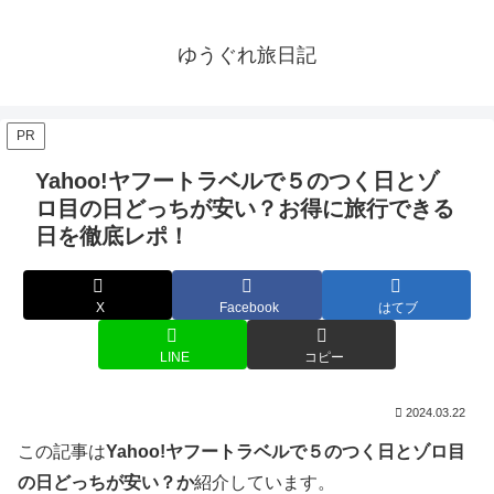
ゆうぐれ旅日記
PR
Yahoo!ヤフートラベルで５のつく日とゾ
ロ目の日どっちが安い？お得に旅行できる
日を徹底レポ！
X
Facebook
はてブ
LINE
コピー
2024.03.22
この記事は
Yahoo!ヤフートラベルで５のつく日とゾロ目
の日どっちが安い？か
紹介しています。